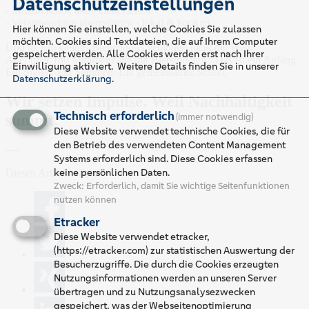
Datenschutzeinstellungen
- Mitarbeitende aktiv einbeziehen
- Verantwortung übernehmen - lokal & konkret
Hier können Sie einstellen, welche Cookies Sie zulassen
möchten. Cookies sind Textdateien, die auf Ihrem Computer
Und ja: Ein kleines Bienenhotel verändert nicht die Welt.
gespeichert werden. Alle Cookies werden erst nach Ihrer
Aber über 180 Mitarbeitende mit Bienenhotels? Das ist ein Anfang.
Einwilligung aktiviert.
Weitere Details finden Sie in unserer
Ein Signal. Ein Summen. Ein gemeinsamer Schritt.
Datenschutzerklärung
.
Wir setzen Impulse. Weil Nachhaltigkeit
Technisch erforderlich
summt.
(immer notwendig)
Diese Website verwendet technische Cookies, die für
den Betrieb des verwendeten Content Management
----
Systems erforderlich sind. Diese Cookies erfassen
keine persönlichen Daten.
Diesen Artikel teilen:
Zweck
:
Erforderlich, damit Sie wichtige Seitenfunktionen
nutzen können
Etracker
Diese Website verwendet etracker,
(https://etracker.com) zur statistischen Auswertung der
Besucherzugriffe. Die durch die Cookies erzeugten
Nutzungsinformationen werden an unseren Server
übertragen und zu Nutzungsanalysezwecken
gespeichert, was der Webseitenoptimierung