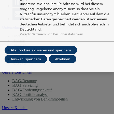
unsererseits dient. Ihre IP-Adresse wird bei diesem
Vorgang umgehend anonymisiert, so dass Sie als
Nutzer für uns anonym bleiben. Der Server auf dem die
statistischen Daten gespeichert werden ist von einem
deutschen Anbieter und befindet sich auch physisch in
Unternehmen
Deutschland.
Zweck
:
Sammeln von Besucherstatistiken
Über uns
Historie
Bilanzen
Offenlegungsberichte
Alle Cookies aktivieren und speichern
Kontakt
Glossar
Auswahl speichern
Ablehnen
BAG Gruppe
Unsere Leistungen
BAG-Beratung
BAG-Servicing
BAG-Forderungsankauf
BAG-Portfolioanalyse
Entwicklung von Bankimmobilien
Unsere Kunden