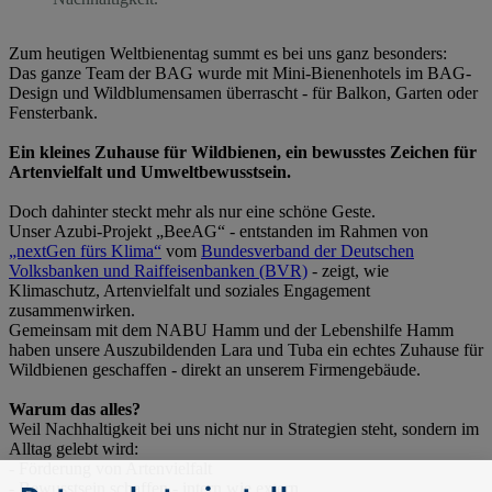
Zum heutigen Weltbienentag summt es bei uns ganz besonders:
Das ganze
Team der BAG
wurde mit Mini-Bienenhotels im BAG-
Design und Wildblumensamen überrascht - für Balkon, Garten oder
Fensterbank.
Ein kleines Zuhause für Wildbienen, ein bewusstes Zeichen für
Artenvielfalt und Umweltbewusstsein.
Doch dahinter steckt mehr als nur eine schöne Geste.
Unser Azubi-Projekt „BeeAG“ - entstanden im Rahmen von
„nextGen fürs Klima“
vom
Bundesverband der Deutschen
Volksbanken und Raiffeisenbanken (BVR)
- zeigt, wie
Klimaschutz, Artenvielfalt und soziales Engagement
zusammenwirken.
Gemeinsam mit dem NABU Hamm und der Lebenshilfe Hamm
haben unsere Auszubildenden
Lara
und
Tuba
ein echtes Zuhause für
Wildbienen geschaffen - direkt an unserem Firmengebäude.
Warum das alles?
Weil Nachhaltigkeit bei uns nicht nur in Strategien steht, sondern im
Alltag gelebt wird:
- Förderung von Artenvielfalt
- Bewusstsein schaffen - intern wie extern