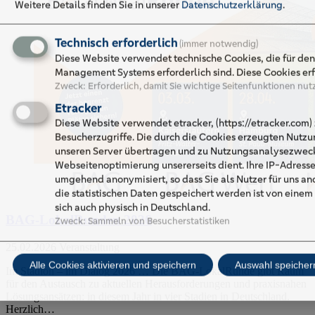
Weitere Details finden Sie in unserer
Datenschutzerklärung
.
Technisch erforderlich
(immer notwendig)
Diese Website verwendet technische Cookies, die für de
Management Systems erforderlich sind. Diese Cookies erf
Zweck
:
Erforderlich, damit Sie wichtige Seitenfunktionen nu
Etracker
Diese Website verwendet etracker, (https://etracker.com) 
Besucherzugriffe. Die durch die Cookies erzeugten Nutz
unseren Server übertragen und zu Nutzungsanalysezweck
Webseitenoptimierung unsererseits dient. Ihre IP-Adress
umgehend anonymisiert, so dass Sie als Nutzer für uns a
die statistischen Daten gespeichert werden ist von eine
sich auch physisch in Deutschland.
BAG-LokalRunden 2026
Zweck
:
Sammeln von Besucherstatistiken
25.02.2026
Veranstaltung
Alle Cookies aktivieren und speichern
Auswahl speicher
Im Stadion – im Dialog 2026 … Die BAG-LokalRunde gibt Raum
für den Austausch zu aktuellen Herausforderungen und praxisnahen
Lösungsansätzen: in diesem Jahr in vier Stadien in Deutschland.
Herzlich…