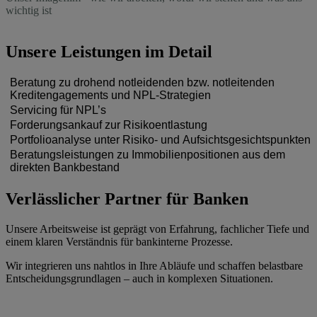
wichtig ist
Unsere Leistungen im Detail
Beratung zu drohend notleidenden bzw. notleitenden
Kreditengagements und NPL-Strategien
Servicing für NPL’s
Ein effektives Management von Kreditengagements und Non-
Forderungsankauf zur Risikoentlastung
Performing Loans (NPL) setzt aktuelles Spezialwissen voraus.
Wir übernehmen die operative Bearbeitung Ihrer NPL’s in Ihrem
Portfolioanalyse unter Risiko- und Aufsichtsgesichtspunkten
Auftrag.
Der Ankauf von notleidenden Kreditengagements ist ein direkter
Beratungsleistungen zu Immobilienpositionen aus dem
Wir unterstützen Sie bei:
Weg zur bilanziellen Entlastung des Forderungsverkäufers.
Neben ökonomischen Risiken gewinnen regulatorische
direkten Bankbestand
Leistungsbereiche:
Anforderungen zunehmend an Bedeutung.
Analyse bestehender Engagements
Durch den Forderungsankauf:
Eigene bzw. Bestandsimmobilien erfordern in bestimmten
Entwicklung geeigneter Workout-Strategien
Verlässlicher Partner für Banken
Sanierung, Restrukturierung sowie Abwicklung
Wir unterstützen Sie bei:
Situationen eine differenzierte Betrachtung.
Bewertung von Handlungsoptionen unter regulatorischen
Verwertung von Sicherheiten
reduzieren Sie Risiken unmittelbar
Gesichtspunkten
Forderungsmanagement und Inkasso
schaffen Sie Planungssicherheit für künftige Entwicklungen
systematischer Portfolioanalyse
Unsere Arbeitsweise ist geprägt von Erfahrung, fachlicher Tiefe und
Unsere Leistungen umfassen:
gewinnen Sie Freiräume für Ihr Kerngeschäft
Bewertung von Ausfallrisiken
einem klaren Verständnis für bankinterne Prozesse.
Dabei agieren wir in enger Abstimmung mit Ihnen und auf Basis
Einhaltung aufsichtsrechtlicher Anforderungen
fundierte Bestandsaufnahme
klar definierter Prozesse.
Wir integrieren uns nahtlos in Ihre Abläufe und schaffen belastbare
Entwicklung geeigneter Handlungsalternativen
Entscheidungsgrundlagen – auch in komplexen Situationen.
Begleitung der Umsetzung