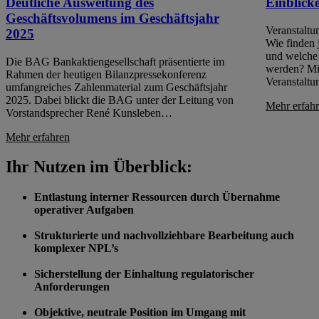
Deutliche Ausweitung des
Einblick
Geschäftsvolumens im Geschäftsjahr
Veranstaltu
2025
Wie finden 
und welche 
Die BAG Bankaktiengesellschaft präsentierte im
werden? Mit
Rahmen der heutigen Bilanzpressekonferenz
Veranstalt
umfangreiches Zahlenmaterial zum Geschäftsjahr
2025. Dabei blickt die BAG unter der Leitung von
Mehr erfah
Vorstandsprecher René Kunsleben…
Mehr erfahren
Ihr Nutzen im Überblick:
Entlastung interner Ressourcen durch Übernahme
operativer Aufgaben
Strukturierte und nachvollziehbare Bearbeitung auch
komplexer NPL’s
Sicherstellung der Einhaltung regulatorischer
Anforderungen
Objektive, neutrale Position im Umgang mit