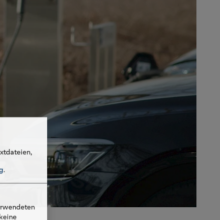
xtdateien,
g
.
verwendeten
keine