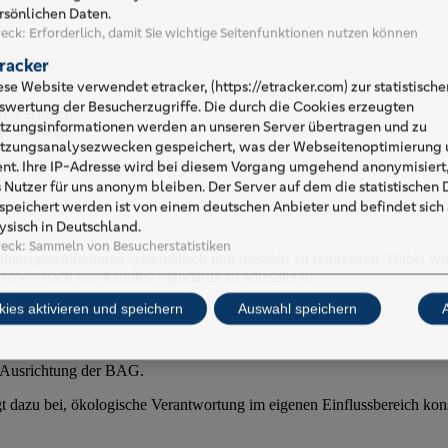
rsönlichen Daten.
eck
:
Erforderlich, damit Sie wichtige Seitenfunktionen nutzen können
ßnahmen:
racker
ese Website verwendet etracker, (https://etracker.com) zur statistische
swertung der Besucherzugriffe. Die durch die Cookies erzeugten
tive Antriebe
tzungsinformationen werden an unseren Server übertragen und zu
technologie
tzungsanalysezwecken gespeichert, was der Webseitenoptimierung u
Geschäftsbetriebs nachhaltig zu senken.
ent. Ihre IP-Adresse wird bei diesem Vorgang umgehend anonymisiert,
s Nutzer für uns anonym bleiben. Der Server auf dem die statistischen
speichert werden ist von einem deutschen Anbieter und befindet sich
ysisch in Deutschland.
eck
:
Sammeln von Besucherstatistiken
ibhausgasemissionen systematisch und messbar zu reduzieren. Dabei wi
 sowie nach anerkannten Standards zu adressieren.
kies aktivieren und speichern
Auswahl speichern
G-Ausrichtung der BAG.
gt dazu bei, ökologische Verantwortung im eigenen Einflussbereich ko