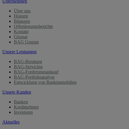
Unternehmen
Über uns
Historie
Bilanzen
Offenlegungsberichte
Kontakt
Glossar
BAG Gruppe
Unsere Leistungen
BAG-Beratung
BAG-Servicing
BAG-Forderungsankauf
BAG-Portfolioanalyse
Entwicklung von Bankimmobilien
Unsere Kunden
Banken
Kreditnehmer
Investoren
Aktuelles