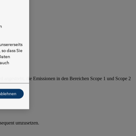
n
nsererseits
 so dass Sie
 Daten
 auch
rd angestrebt, die Emissionen in den Bereichen Scope 1 und Scope 2
Ablehnen
nsequent umzusetzen.