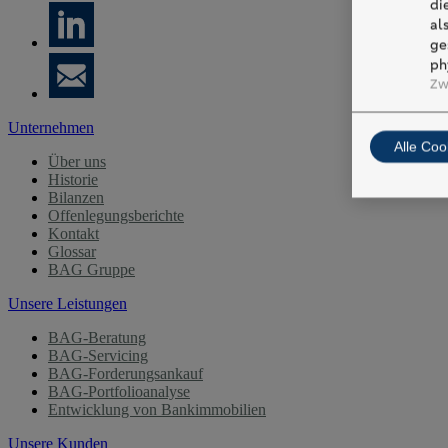
di
al
ge
ph
Zw
Unternehmen
Alle Coo
Über uns
Historie
Bilanzen
Offenlegungsberichte
Kontakt
Glossar
BAG Gruppe
Unsere Leistungen
BAG-Beratung
BAG-Servicing
BAG-Forderungsankauf
BAG-Portfolioanalyse
Entwicklung von Bankimmobilien
Unsere Kunden