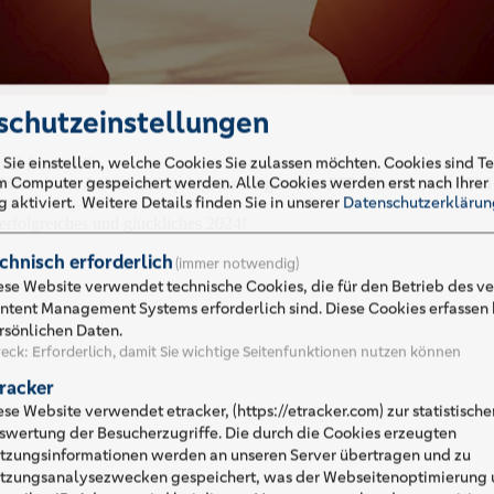
schutzeinstellungen
 Sie einstellen, welche Cookies Sie zulassen möchten. Cookies sind Te
mal freestyle?
em Computer gespeichert werden. Alle Cookies werden erst nach Ihrer
. Man nimmt Anlauf und springt ins Ungewisse: 365 Chancen, um 2024
 aktiviert.
Weitere Details finden Sie in unserer
Datenschutzerklärun
erfolgreiches und glückliches 2024!
chnisch erforderlich
(immer notwendig)
ese Website verwendet technische Cookies, die für den Betrieb des 
ntent Management Systems erforderlich sind. Diese Cookies erfassen 
rsönlichen Daten.
eck
:
Erforderlich, damit Sie wichtige Seitenfunktionen nutzen können
racker
ese Website verwendet etracker, (https://etracker.com) zur statistische
swertung der Besucherzugriffe. Die durch die Cookies erzeugten
tzungsinformationen werden an unseren Server übertragen und zu
tzungsanalysezwecken gespeichert, was der Webseitenoptimierung u