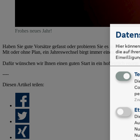
Frohes neues Jahr!
Daten
Hier können
Haben Sie gute Vorsätze gefasst oder probieren Sie es in diesem Jahr 
die auf Ihr
Mit oder ohne Plan, ein Jahreswechsel birgt immer einen Neuanfang
Einwilligung
Dafür wünschen wir Ihnen einen guten Start in ein hoffentlich enorm 
----
Te
Di
Diesen Artikel teilen:
Co
pe
Zw
Et
Di
Au
Nu
Nu