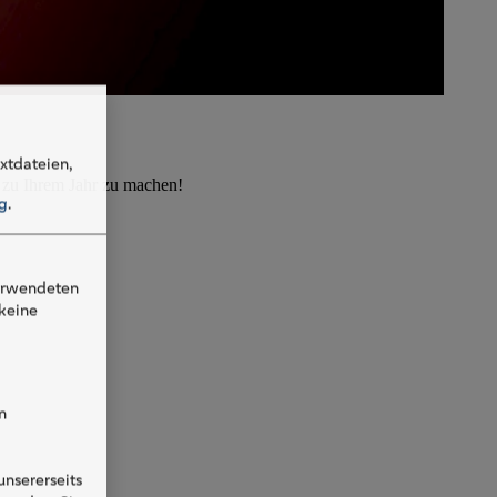
xtdateien,
 zu Ihrem Jahr zu machen!
g
.
verwendeten
keine
n
nsererseits