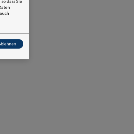
 so dass Sie
 Daten
 auch
Ablehnen