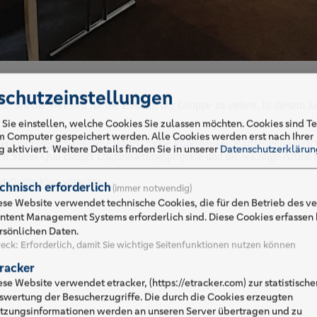
schutzeinstellungen
ur, um die Weichen für die Zukunft der Gruppe zu stellen. In diesem J
 Sie einstellen, welche Cookies Sie zulassen möchten. Cookies sind Te
em Computer gespeichert werden. Alle Cookies werden erst nach Ihrer
der
Genossenschaftliche FinanzGruppe Volksbanken Raiffeisenbanken
w
 aktiviert.
Weitere Details finden Sie in unserer
Datenschutzerklärun
 Status Quo einiger Digitalisierungsprojekte und die wichtige Arbeit 
efinitiv klar: vorwärts.
chnisch erforderlich
(immer notwendig)
ese Website verwendet technische Cookies, die für den Betrieb des 
ntent Management Systems erforderlich sind. Diese Cookies erfassen 
rsönlichen Daten.
eck
:
Erforderlich, damit Sie wichtige Seitenfunktionen nutzen können
racker
ese Website verwendet etracker, (https://etracker.com) zur statistische
swertung der Besucherzugriffe. Die durch die Cookies erzeugten
tzungsinformationen werden an unseren Server übertragen und zu