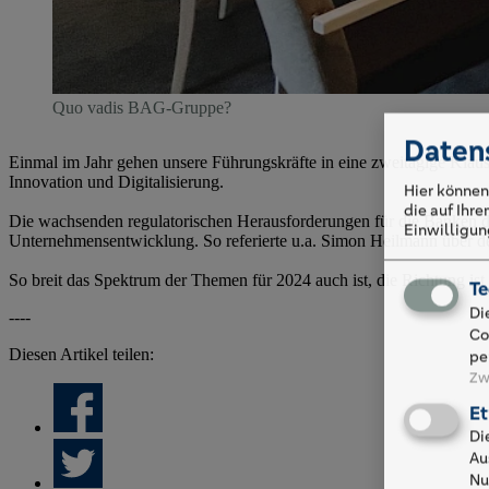
Quo vadis BAG-Gruppe?
Daten
Einmal im Jahr gehen unsere Führungskräfte in eine zweitägige Klaus
Innovation und Digitalisierung.
Hier können
die auf Ihr
Die wachsenden regulatorischen Herausforderungen für die Banken 
Einwilligung
Unternehmensentwicklung. So referierte u.a. Simon Heilmann über den
So breit das Spektrum der Themen für 2024 auch ist, die Richtung ist d
Te
Di
----
Co
Diesen Artikel teilen:
pe
Zw
Et
Di
Au
Nu