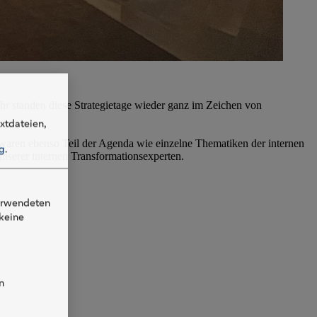
ahr standen diese Strategietage wieder ganz im Zeichen von
xtdateien,
aren ebenso Teil der Agenda wie einzelne Thematiken der internen
g
.
unserer internen Transformationsexperten.
verwendeten
keine
n