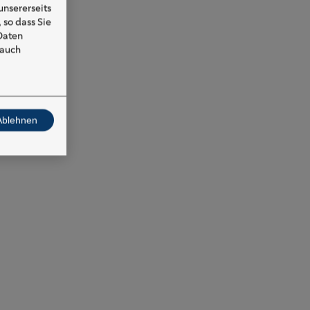
nsererseits
 so dass Sie
 Daten
 auch
Ablehnen