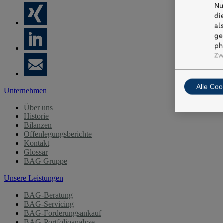
Nu
di
al
ge
ph
Zw
Alle Coo
Unternehmen
Über uns
Historie
Bilanzen
Offenlegungsberichte
Kontakt
Glossar
BAG Gruppe
Unsere Leistungen
BAG-Beratung
BAG-Servicing
BAG-Forderungsankauf
BAG-Portfolioanalyse