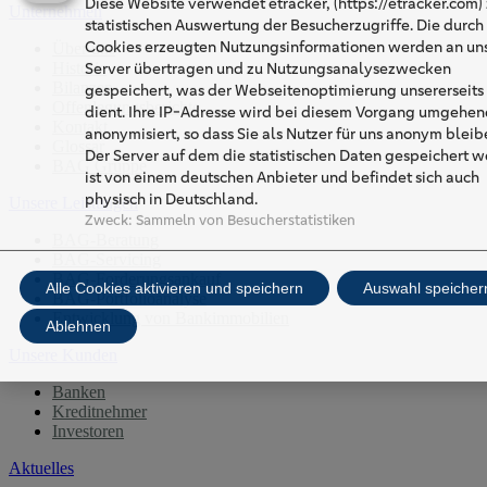
Diese Website verwendet etracker, (https://etracker.com) 
Unternehmen
statistischen Auswertung der Besucherzugriffe. Die durch
Cookies erzeugten Nutzungsinformationen werden an un
Über uns
Server übertragen und zu Nutzungsanalysezwecken
Historie
Bilanzen
gespeichert, was der Webseitenoptimierung unsererseits
Offenlegungsberichte
dient. Ihre IP-Adresse wird bei diesem Vorgang umgehen
Kontakt
anonymisiert, so dass Sie als Nutzer für uns anonym bleib
Glossar
Der Server auf dem die statistischen Daten gespeichert 
BAG Gruppe
ist von einem deutschen Anbieter und befindet sich auch
physisch in Deutschland.
Unsere Leistungen
Zweck
:
Sammeln von Besucherstatistiken
BAG-Beratung
BAG-Servicing
BAG-Forderungsankauf
Alle Cookies aktivieren und speichern
Auswahl speicher
BAG-Portfolioanalyse
Entwicklung von Bankimmobilien
Ablehnen
Unsere Kunden
Banken
Kreditnehmer
Investoren
Aktuelles