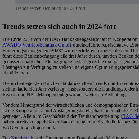
Trends setzen sich auch in 2024 fort
Trends setzen sich auch in 2024 fort
Die Ende 2023 von der BAG Bankaktiengesellschaft in Kooperation 
AWADO Vertriebsberatung GmbH
durchgeführte repräsentative „Stu
Forderungsmanagement 2023“ wurde erfolgreich abgeschlossen. Di
führt diese Bankenbefragung alle drei Jahre durch, um den Banken de
genossenschaftlichen Finanzgruppe bedarfsgerechte und passgenaue
Lösungen zur Verfügung zu stellen und eigene Optimierungspotenzia
identifizieren.
Die im beiliegenden Kurzbericht dargestellten Trends und Erkenntnis
sich im laufenden Jahr verfestigt. Insbesondere die Handlungsfelder i
Risiko- und NPL-Management gewinnen weiter an Bedeutung.
Vor dem Hintergrund der wirtschaftlichen und demographischen Ent
ist die Kooperations- und Auslagerungsbereitschaft innerhalb der GF
gestiegen. Allein im Geschäftsfeld der Treuhandbearbeitung (
BAG Ser
haben bereits knapp 40% der Banken reagiert und sich die Kapazitäte
BAG vertraglich gesichert.
Der
Kurzbericht
steht Ihnen nun zum Download zur Verfügung.