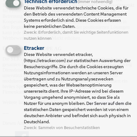
Technisch erforderlich
(immer notwendig)
BAG Bankaktiengesellschaft bietet als zentraler Leistungsstützpunkt
Diese Website verwendet technische Cookies, die für
für Problemkredite das Problemkredit-management und die
den Betrieb des verwendeten Content Management
Betreuung von Not leidenden Kreditengagement an. Die neue
Systems erforderlich sind. Diese Cookies erfassen
Kooperation stärkt die Volksbanken Raiffeisenbanken vor Ort in
keine persönlichen Daten.
den Regionen. Durch die klar zueinander positionierten Lösungen
Zweck
:
Erforderlich, damit Sie wichtige Seitenfunktionen
kann jede Bank ihr Kreditgeschäft effizienter machen und ihre
Wettbewerbsfähigkeit im Markt erhöhen.
nutzen können
Etracker
Über die SERVISCOPE AG
Diese Website verwendet etracker,
Die SERVISCOPE AG in Karlsruhe, mit weiteren Standorten im
(https://etracker.com) zur statistischen Auswertung der
gesamten Bundesgebiet, ist zentraler Business Process Outsourcing
Besucherzugriffe. Die durch die Cookies erzeugten
Dienstleister für die Genossenschaftliche FinanzGruppe. Sie
Nutzungsinformationen werden an unseren Server
unterstützt rund 380 Genossenschafts- und Privatbanken mit
übertragen und zu Nutzungsanalysezwecken
modularen Outsourcing-Modellen und bietet bedarfsorientiert ein
gespeichert, was der Webseitenoptimierung
breites Spektrum an Services für das Privat- und
unsererseits dient. Ihre IP-Adresse wird bei diesem
Firmenkundengeschäft von Banken und Finanzdienstleistern.
Vorgang umgehend anonymisiert, so dass Sie als
Weitere Informationen zur Serviscope unter
www.serviscope.de
Nutzer für uns anonym bleiben. Der Server auf dem die
statistischen Daten gespeichert werden ist von einem
----
deutschen Anbieter und befindet sich auch physisch in
Deutschland.
Diesen Artikel teilen:
Zweck
:
Sammeln von Besucherstatistiken